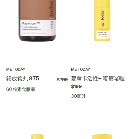
ME TODAY
ME TODAY
鎂放鬆丸 875
麥蘆卡活性+ 暗瘡啫喱
$299
$199
60 粒素食膠囊
30毫升