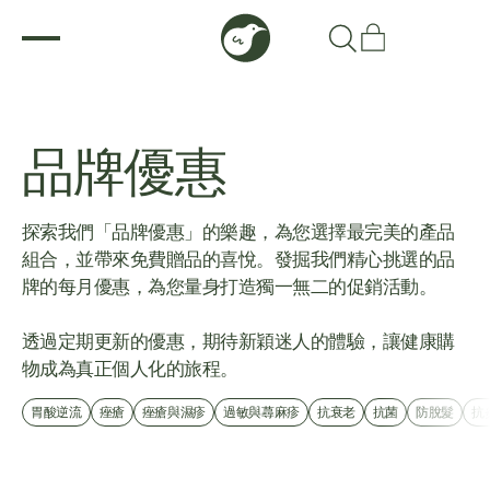
品牌優惠
探索我們「品牌優惠」的樂趣，為您選擇最完美的產品
組合，並帶來免費贈品的喜悅。發掘我們精心挑選的品
牌的每月優惠，為您量身打造獨一無二的促銷活動。
透過定期更新的優惠，期待新穎迷人的體驗，讓健康購
物成為真正個人化的旅程。
胃酸逆流
痤瘡
痤瘡與濕疹
過敏與蕁麻疹
抗衰老
抗菌
防脫髮
抗