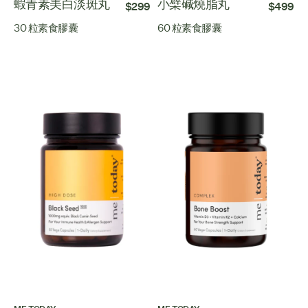
蝦青素美白淡斑丸
小檗碱燒脂丸
$299
$499
30 粒素食膠囊
60 粒素食膠囊