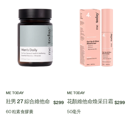
ME TODAY
ME TODAY
壯男 27 綜合維他命
花顏維他命煥采日霜
$299
$299
60 粒素食膠囊
50毫升