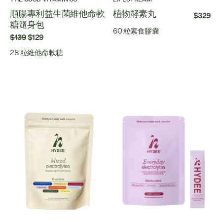
順腸專利益生菌維他命軟
植物酵素丸
$329
糖隨身包
60 粒素食膠囊
$139
$129
28 粒維他命軟糖