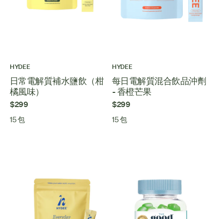
HYDEE
HYDEE
日常電解質補水鹽飲（柑
每日電解質混合飲品沖劑
橘風味）
- 香橙芒果
$299
$299
15 包
15 包