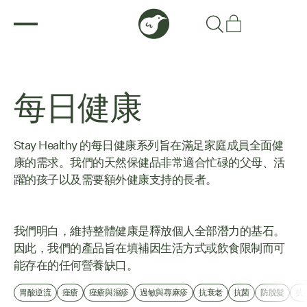
每日健康
Stay Healthy 的每日健康系列旨在滿足家庭成員全面健
康的需求。我們的天然保健品非常適合忙碌的父母、活
躍的孩子以及需要額外健康支持的長者。
我們明白，維持整體健康是釋放個人全部潛力的基石。
因此，我們的產品旨在填補因生活方式或飲食限制而可
能存在的任何營養缺口。
胃酸逆流
痤瘡
痤瘡與濕疹
過敏與蕁麻疹
抗衰老
抗菌
防脫髮
抗