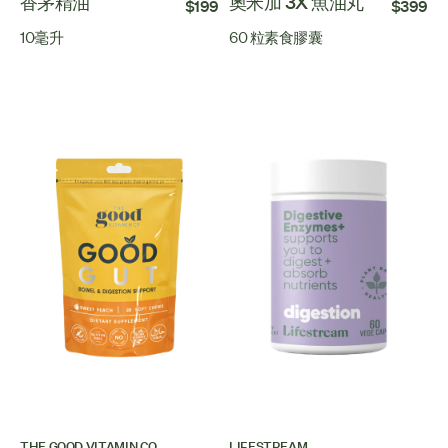
香茅精油
奧米加 3X 魚油丸
$199
$399
10毫升
60 粒素食膠囊
THE GOOD VITAMIN CO
LIFESTREAM