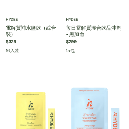
HYDEE
HYDEE
電解質補水鹽飲（綜合
每日電解質混合飲品沖劑
裝）
- 黑加侖
$329
$299
16 入裝
15 包