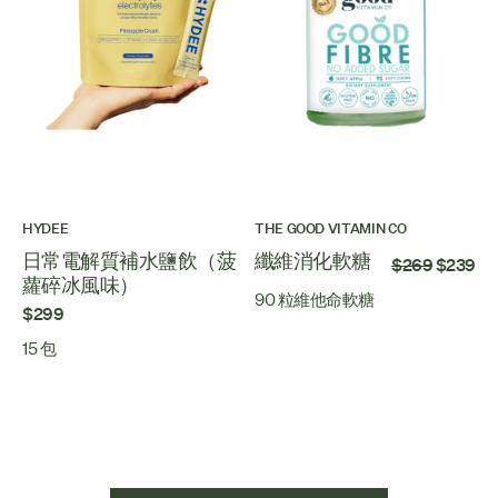
HYDEE
THE GOOD VITAMIN CO
日常電解質補水鹽飲（菠
纖維消化軟糖
$269
$239
蘿碎冰風味）
90 粒維他命軟糖
$299
15 包