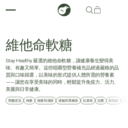
維他命軟糖
Stay Healthy 嚴選的維他命軟糖，讓健康養生變得美
味、有趣又簡單。這些咀嚼型營養補充品經過嚴格的品
質與口味篩選，以美味的形式提供人體所需的營養素
——讓您在享受美味的同時，輕鬆提升免疫力、活力、
美麗與日常健康。
胃酸逆流
痤瘡
痤瘡與濕疹
過敏與蕁麻疹
抗衰老
抗菌
防脫髮
抗