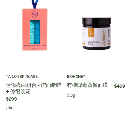
TAILOR SKINCARE
BIOHONEY
迷你亮白組合 - 潔面啫喱
有機蜂毒童顏面膜
$499
+ 修復晚霜
50g
$299
1 包