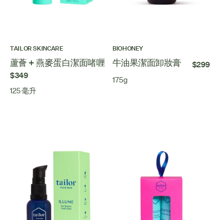
TAILOR SKINCARE
BIOHONEY
蘆薈 + 燕麥蛋白潔面啫喱
牛油果潔面卸妝膏
$299
$349
175g
125 毫升