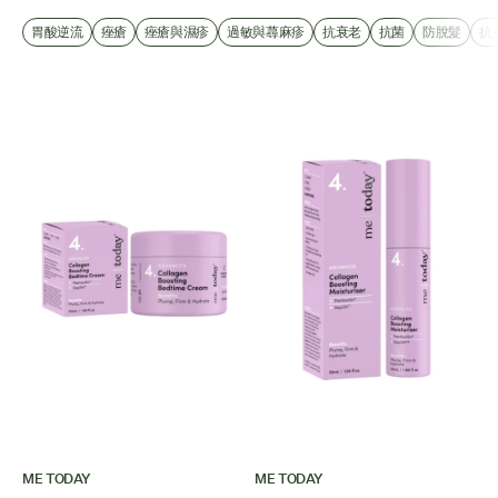
胃酸逆流
痤瘡
痤瘡與濕疹
過敏與蕁麻疹
抗衰老
抗菌
防脫髮
抗
ME TODAY
ME TODAY