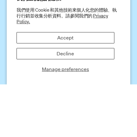
輸入您的電子郵件及電話號碼加入我們的社群，即
我們使用 Cookie 和其他技術來個人化您的體驗、執
可獲取新品上市資訊與專屬優惠。
行行銷並收集分析資料。請參閱我們的
Privacy
Policy.
Accept
Decline
Manage preferences
產品功效
產品成分
使用方法
優惠套裝
產品評論