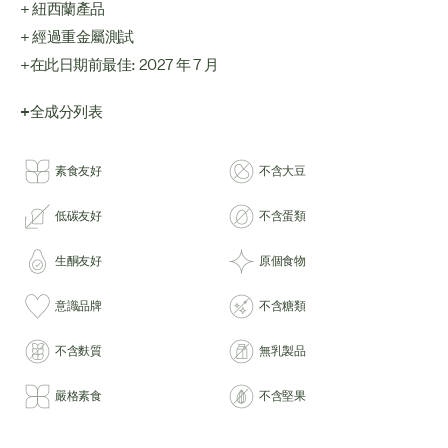
+ 紐西蘭產品
+ 經過重金屬測試
+在此日期前最佳: 2027 年 7 月
+全成分列表
素食友好
不含大豆
低碳友好
不含蛋類
生酮友好
原個食物
意識品牌
不含糖類
不含麩質
無乳製品
嚴格素食
不含堅果