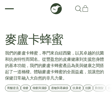
麥盧卡蜂蜜
我們的麥盧卡蜂蜜，專門來自紐西蘭，以其卓越的抗菌
和抗炎特性而聞名。從豐盈您的皮膚健康到支援您身體
的基本功能，我們的麥盧卡蜂蜜產品為美與健康之間搭
起了一道橋樑。體驗麥盧卡蜂蜜的全面益處，並讓您的
保健日常融入大自然的非凡力量。
胃酸逆流
痤瘡
痤瘡與濕疹
過敏與蕁麻疹
抗衰老
抗菌
防脫髮
抗