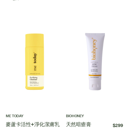
ME TODAY
BIOHONEY
麥蘆卡活性+淨化潔膚乳
天然暗瘡膏
$299