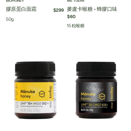
BIOHONEY
ME TODAY
膠原蛋白面霜
麥盧卡喉糖 - 蜂膠口味
$299
$60
50g
15 粒喉糖