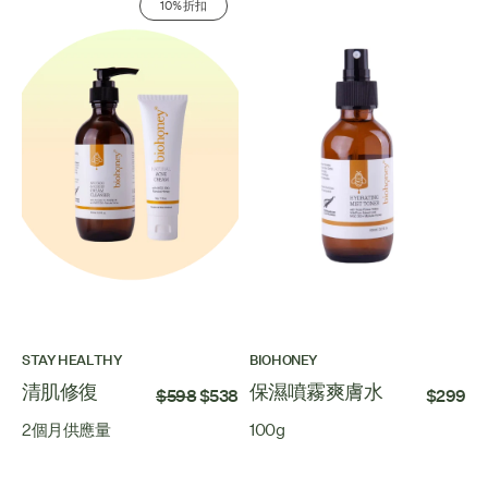
10% 折扣
STAY HEALTHY
BIOHONEY
清肌修復
保濕噴霧爽膚水
$598
$538
$299
2個月供應量
100g