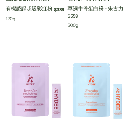
有機認證超級彩虹粉
草飼牛骨蛋白粉 - 朱古力
$339
$559
120g
500g