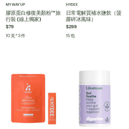
MY WAY UP
HYDEE
膠原蛋白修復美顏粉™旅
日常電解質補水鹽飲（菠
行裝 (線上獨家)
蘿碎冰風味）
$79
$299
10 克 * 3 件
15 包