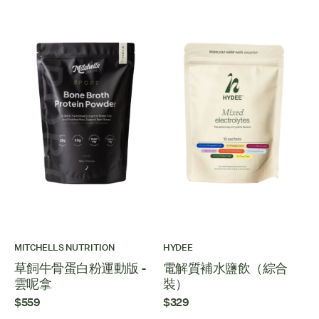
MITCHELLS NUTRITION
HYDEE
草飼牛骨蛋白粉運動版 -
電解質補水鹽飲（綜合
雲呢拿
裝）
$559
$329