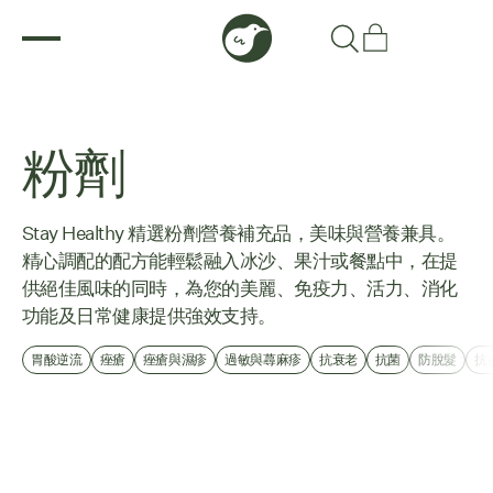
粉劑
Stay Healthy 精選粉劑營養補充品，美味與營養兼具。
精心調配的配方能輕鬆融入冰沙、果汁或餐點中，在提
供絕佳風味的同時，為您的美麗、免疫力、活力、消化
功能及日常健康提供強效支持。
胃酸逆流
痤瘡
痤瘡與濕疹
過敏與蕁麻疹
抗衰老
抗菌
防脫髮
抗