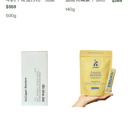
$369
$559
140g
500g