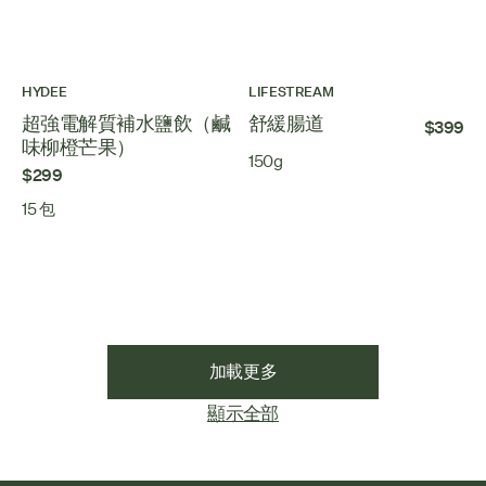
HYDEE
LIFESTREAM
超強電解質補水鹽飲（鹹
舒緩腸道
$399
味柳橙芒果）
150g
$299
15 包
加載更多
顯示全部