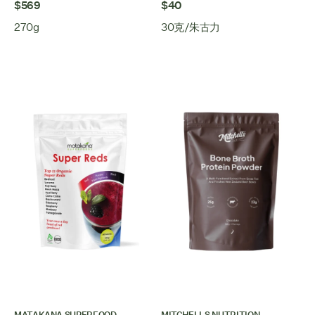
$569
$40
270g
30克/朱古力
MATAKANA SUPERFOOD
MITCHELLS NUTRITION