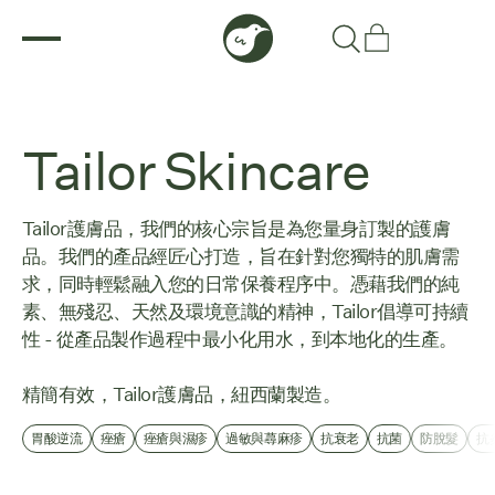
Tailor Skincare
Tailor護膚品，我們的核心宗旨是為您量身訂製的護膚
品。我們的產品經匠心打造，旨在針對您獨特的肌膚需
求，同時輕鬆融入您的日常保養程序中。憑藉我們的純
素、無殘忍、天然及環境意識的精神，Tailor倡導可持續
性 - 從產品製作過程中最小化用水，到本地化的生產。
精簡有效，Tailor護膚品，紐西蘭製造。
胃酸逆流
痤瘡
痤瘡與濕疹
過敏與蕁麻疹
抗衰老
抗菌
防脫髮
抗