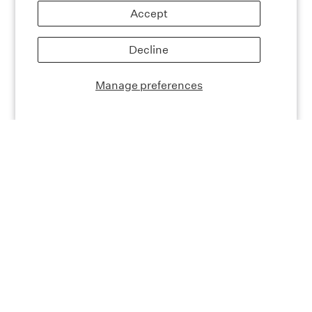
Accept
Decline
Manage preferences
產品功效
產品成分
使用方法
產品評論
天然膠原蛋白生成
為肌膚提供天然膠原蛋白生成所需的基本成分，以維持
皮膚結構及預防老化跡象。100% 純素成份，獨特的配
方是素食者友善的膠原蛋白補充劑。