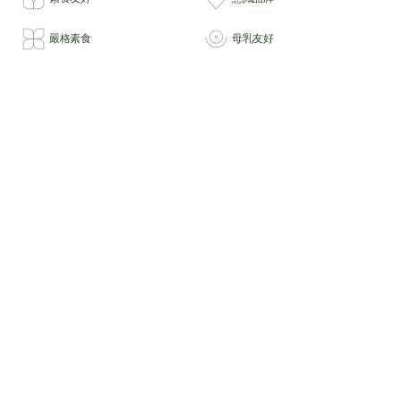
嚴格素食
母乳友好