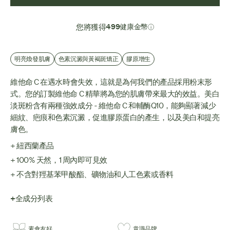
您將獲得
499健康金幣
明亮煥發肌膚
色素沉澱與黃褐斑矯正
膠原增生
維他命 C 在遇水時會失效，這就是為何我們的產品採用粉末形
式。您的訂製維他命 C 精華將為您的肌膚帶來最大的效益。美白
淡斑粉含有兩種強效成分 - 維他命 C 和輔酶Q10，能夠顯著減少
細紋、疤痕和色素沉澱，促進膠原蛋白的產生，以及美白和提亮
膚色。
+ 紐西蘭產品
+ 100% 天然，1 周內即可見效
+ 不含對羥基苯甲酸酯、礦物油和人工色素或香料
+全成分列表
素食友好
意識品牌