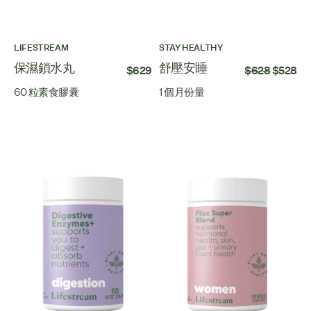
LIFESTREAM
STAY HEALTHY
保濕鎖水丸
舒壓安睡
$629
$628
$528
60 粒素食膠囊
1 個月份量