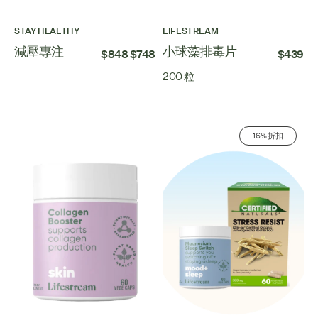
STAY HEALTHY
LIFESTREAM
減壓專注
小球藻排毒片
$848
$748
$439
200 粒
16% 折扣