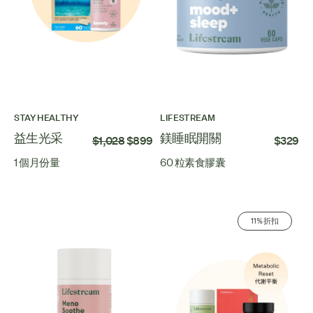
STAY HEALTHY
LIFESTREAM
益生光采
鎂睡眠開關
$1,028
$899
$329
1 個月份量
60 粒素食膠囊
11% 折扣