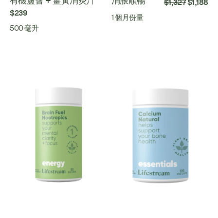
有機蘆薈 + 薑黃消炎汁
消脹順暢
$1,327
$1,188
$239
1 個月份量
500 毫升