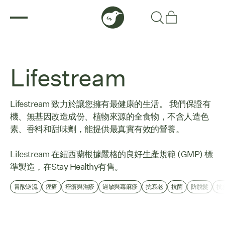
Lifestream
Lifestream 致力於讓您擁有最健康的生活。 我們保證有
機、無基因改造成份、植物來源的全食物，不含人造色
素、香料和甜味劑，能提供最真實有效的營養。
Lifestream 在紐西蘭根據嚴格的良好生產規範 (GMP) 標
準製造，在Stay Healthy有售。
胃酸逆流
痤瘡
痤瘡與濕疹
過敏與蕁麻疹
抗衰老
抗菌
防脫髮
抗