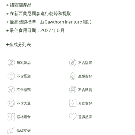
+ 紐西蘭產品
+ 在新西蘭尼爾森進行乾燥和提取
+ 最高國際標準 - 由 Cawthorn Institute 測試
+ 最佳食用日期：2027 年 5 月
+全成分列表
無乳製品
不含堅果
不含蛋類
生酮友好
不含糖類
不含麩質
不含大豆
素食友好
嚴格素食
意識品牌
低碳友好