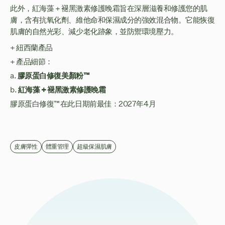
此外，紅海藻 + 褪黑激素修護晚霜旨在深層滋養和修護您的肌
膚，含有抗氧化劑、維他命和保濕成分的強效混合物。它能恢復
肌膚的自然光彩、減少老化跡象，並防禦環境壓力。
+ 紐西蘭產品
+ 產品細節：
膠原蛋白修復美顏粉™
a.
紅海藻 + 褪黑激素修護晚霜
b.
膠原蛋白修復™在此日期前最佳：2027年4月
皮膚彈性
體重管理
超級保濕肌膚