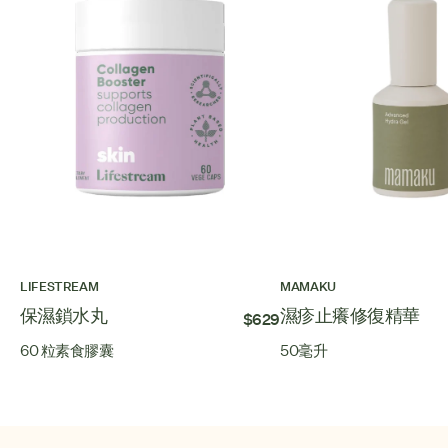
LIFESTREAM
MAMAKU
保濕鎖水丸
濕疹止癢修復精華
$629
60 粒素食膠囊
50毫升