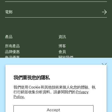
產品
資訊
所有產品
博客
品牌優惠
會員
每月優惠
關於我們
幫助
聯絡
立即加入 Stay healthy
我們重視您的隱私
常見問題
電郵我們
輸入您的電子郵件及電話號碼加入我們的社群，即
與我們合作
WhatsApp 我們
我們使用 Cookie 和其他技術來個人化您的體驗、執
可獲取新品上市資訊與專屬優惠。
運送與配送
行行銷並收集分析資料。請參閱我們的
Privacy
Policy.
Accept