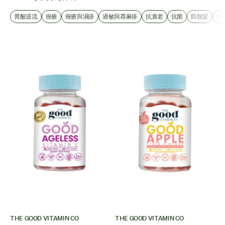
胃酸逆流
痤瘡
痤瘡與濕疹
過敏與蕁麻疹
抗衰老
抗菌
防脫髮
抗
THE GOOD VITAMIN CO
THE GOOD VITAMIN CO